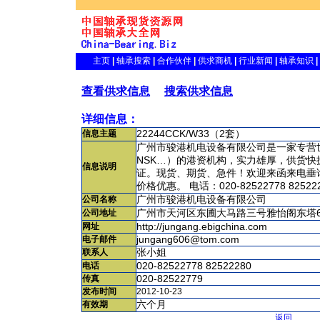
主页
|
轴承搜索
|
合作伙伴
|
供求商机
|
行业新闻
|
轴承知识
|
查看供求信息
搜索供求信息
详细信息：
信息主题
22244CCK/W33（2套）
广州市骏港机电设备有限公司是一家专营世界
NSK…）的港资机构，实力雄厚，供货快
信息说明
证。现货、期货、急件！欢迎来函来电垂询
价格优惠。 电话：020-82522778 82522
公司名称
广州市骏港机电设备有限公司
公司地址
广州市天河区东圃大马路三号雅怡阁东塔
网址
http://jungang.ebigchina.com
电子邮件
jungang606@tom.com
联系人
张小姐
电话
020-82522778 82522280
传真
020-82522779
发布时间
2012-10-23
有效期
六个月
返回