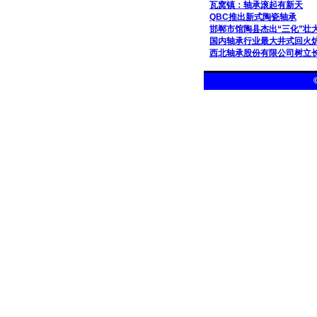
瓦窝镇：轴承滚起有新天
QBC推出新式陶瓷轴承
邯郸市馆陶县杰出“三化”壮
国内轴承行业最大井式回火
西北轴承股份有限公司树立