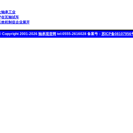
大轴承工业
炉在瓦轴试车
长效机制促企业展开
© Copyright 2001-2026
轴承现货网
tel:0555-2616028 备案号：
苏ICP备08107956