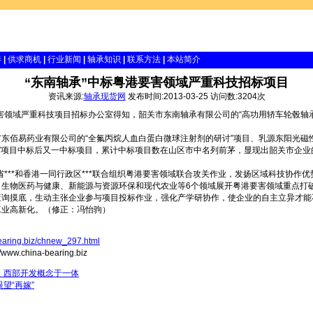
伴
|
供求商机
|
行业新闻
|
轴承知识
|
联系方法
|
本站简介
“东南轴承”中标粤港要害领域严重科技招标项目
资讯来源:
轴承现货网
发布时间:2013-03-25 访问数:3204次
要害领域严重科技项目招标办公室得知，韶关市东南轴承有限公司的“高功用轿车轮毂轴
佰易药业有限公司的“全氟丙烷人血白蛋白微球注射剂的研讨”项目、乳源东阳光磁性
心”项目中标后又一中标项目，累计中标项目数在山区市中名列前茅，显现出韶关市企
***和香港一同行政区***联合组织粤港要害领域联合攻关作业，发扬区域科技协作
、生物医药与健康、新能源与资源环保和现代农业等6个领域展开粤港要害领域重点打
查询摸底，生动主张企业参与项目投标作业，强化产学研协作，使企业的自主立异才能
工业高新化。（修正：冯怡驹）
earing.biz/chnew_297.html
.china-bearing.biz
、西部开发概念于一体
望“再嫁”