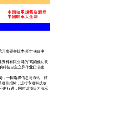
承开发要害技术研讨”项目中
资料有限公司的“高频低功耗
业的科技自主立异作业日渐生
优势，一同选择信息与通讯、精
破项目招标，进行专项科技攻
不断行进，同时以项目为演示