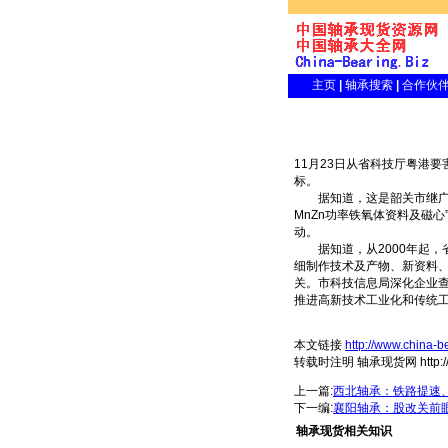
主页
|
轴承搜索
|
合作伙
11月23日从省科技厅粤港
标。
据知道，这是韶关市继广东
MnZn功率铁氧体资料及磁
动。
据知道，从2000年起，省
细制作技术及产物、新资料
关。市科技信息局深化企业
推进高新技术工业化和传统
本文链接
http://www.china-b
转载时注明 轴承现货网 http://www
上一篇:
西北轴承：铁路提速
下一编:
襄阳轴承：股改关前眼
轴承现货相关知识