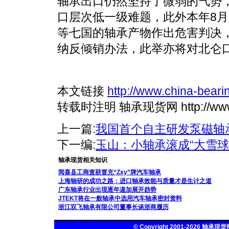
轴承出口仍然坚持了微弱的气势
口层次低一级难题，此外本年8月
等七国的轴承产物作出危害判决
纳反倾销办法，此举亦将对北仑
本文链接
http://www.china-beari
转载时注明 轴承现货网 http://www.ch
上一篇:
我国首个自主研发泵磁轴
下一编:
玉山：小轴承滚成“大雪球
轴承现货相关知识
闻喜县工商查获冒充“Zxy”牌汽车轴承
上海轴研的成功之路：进口轴承效能与质量才是生计之道
广东轴承行业出现逐年递加展开趋势
JTEKT将在一般轴承中选用汽车轴承密封资料
浙江双飞轴承有限公司董事长谈浙商履历
© Copyright 2001-2026
轴承现货