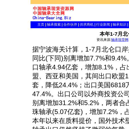
主页
|
轴承搜索
|
合作伙伴
|
供求商机
|
行业新闻
|
轴承知识
|
本年1-7月
资讯来源:
轴承现货网
据宁波海关计算，1-7月北仑口岸共
同比(下同)别离增加7.7%和9
口轴承4.94亿套，增加8.1%，
盟、西亚和美国，其间出口欧盟1.0
套，降低24.4%；出口美国681
47.4%。出口公司以外商投资公司(
别离增加31.2%和5.2%，两者
珠轴承(5.07亿套)，增加7.2%，
本年以来在质料提价，国外技术