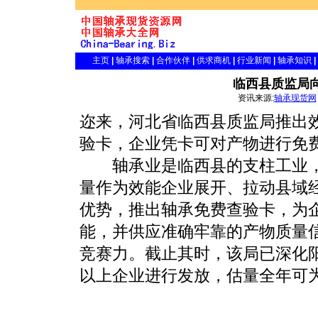
主页
|
轴承搜索
|
合作伙伴
|
供求商机
|
行业新闻
|
轴承知识
|
临西县质监局
资讯来源:
轴承现货网
迩来，河北省临西县质监局推出
验卡，企业凭卡可对产物进行免费
轴承业是临西县的支柱工业，
量作为效能企业展开、拉动县域
优势，推出轴承免费查验卡，为企
能，并供应准确牢靠的产物质量
竞赛力。截止其时，该局已深化阳
以上企业进行发放，估量全年可为