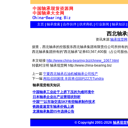
主页
|
轴承搜索
|
合作伙伴
|
供求商机
|
行业新闻
|
轴承知识
|
西北轴承
资讯来源:
轴承现货网
据查，西北轴承的控股股东西北轴承集团有限责任公司所持有的
西北轴承集团持有的“西北轴承”证券83,567,400股（占公司股
本文链接
http://www.china-bearing.biz/chnew_1067.html
转载时注明 轴承现货网 http://www.china-bearing.biz
上一篇:
宁夏西北轴承石油机械轴承公司投产
下一编:
再陷召回困境 丰田将召回约22万Tundra
轴承现货相关知识
中国轴承工业处于上挤下压的为难环境中
日本轴承企业出产运营现状剖析
中国***以市场交流SKF有些轴承制作技术
铁路提速货车轴承价钱上调
龙溪轴承集团05年选择公告
© Copyright 2001-2026
轴承现货