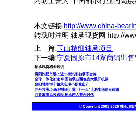
内助士誉为“中国轴承行业的高层
本文链接
http://www.china-beari
转载时注明 轴承现货网 http://www.ch
上一篇:
玉山精细轴承项目
下一编:
宁夏固原市14家商铺出
轴承现货相关知识
贵阳汽配市场：近一半汽车轴承不合格
全球一体化加速 中国轴承业面临庞大展开机缘
襄阳轴承轿车轴承实现小批量出产
同舟共济,为编好轴承行业“十一五”计划生动建言献策
吞并重组风云迭起 轴承跨入整合时代
© Copyright 2001-2026
轴承现货