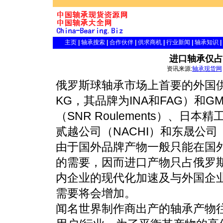
主页
|
轴承搜索
|
合作伙伴
|
供求商机
|
行业新闻
|
轴承知识
|
进口轴承仅占
资讯来源:
轴承现货网
俄罗斯球轴承市场上首要的外国供应商
KG，其品牌为INA和FAG）和G
（SNR Roulements）、日
贰越公司（NACHI）和东晟公司（N
由于国外品牌产物一般只能在国外
的需要，因而进口产物只占俄罗斯
内企业的现代化加速及与外国企
需要将会增加。
闻名世界制作商出产的轴承产物