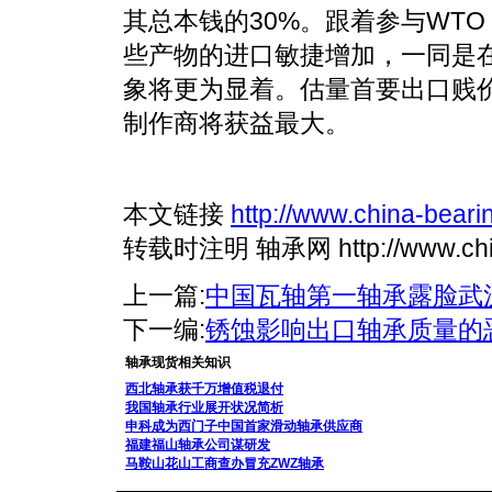
其总本钱的30%。跟着参与WT
些产物的进口敏捷增加，一同是
象将更为显着。估量首要出口贱
制作商将获益最大。
本文链接
http://www.china-bear
转载时注明 轴承网 http://www.china
上一篇:
中国瓦轴第一轴承露脸武
下一编:
锈蚀影响出口轴承质量的
轴承现货相关知识
西北轴承获千万增值税退付
我国轴承行业展开状况简析
申科成为西门子中国首家滑动轴承供应商
福建福山轴承公司谋研发
马鞍山花山工商查办冒充ZWZ轴承