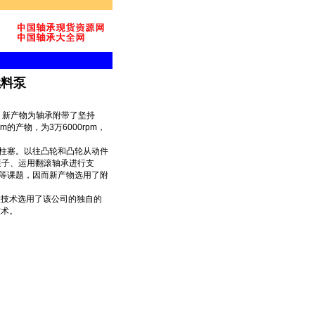
料泵‎
t）。新产物为轴承附带了坚持
产物，为3万6000rpm，
柱塞。以往凸轮和凸轮从动件
为滚子、运用翻滚轴承进行支
等课题，因而新产物选用了附
置技术选用了该公司的独自的
技术。