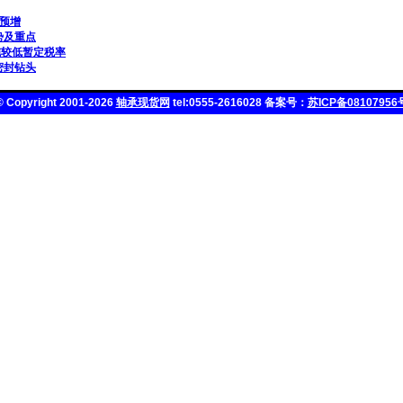
用预增
势及重点
施较低暂定税率
密封钻头
© Copyright 2001-2026
轴承现货网
tel:0555-2616028 备案号：
苏ICP备08107956