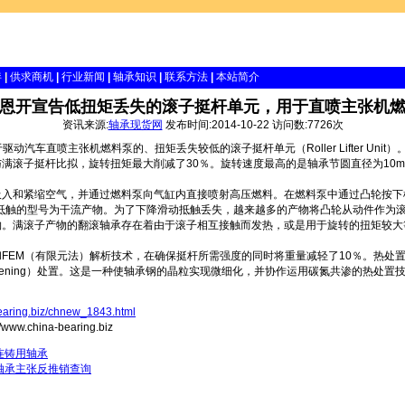
伴
|
供求商机
|
行业新闻
|
轴承知识
|
联系方法
|
本站简介
恩开宣告低扭矩丢失的滚子挺杆单元，用于直喷主张机燃
资讯来源:
轴承现货网
发布时间:2014-10-22 访问数:7726次
动汽车直喷主张机燃料泵的、扭矩丢失较低的滚子挺杆单元（Roller Lifter Uni
满滚子挺杆比拟，旋转扭矩最大削减了30％。旋转速度最高的是轴承节圆直径为10mm的
和紧缩空气，并通过燃料泵向气缸内直接喷射高压燃料。在燃料泵中通过凸轮按下
发作滑动抵触的型号为干流产物。为了下降滑动抵触丢失，越来越多的产物将凸轮从动件作
物。满滚子产物的翻滚轴承存在着由于滚子相互接触而发热，或是用于旋转的扭矩较大
EM（有限元法）解析技术，在确保挺杆所需强度的同时将重量减轻了10％。热处
e Strengthening）处置。这是一种使轴承钢的晶粒实现微细化，并协作运用碳氮共渗的热处置
bearing.biz/chnew_1843.html
.china-bearing.biz
连铸用轴承
轴承主张反推销查询