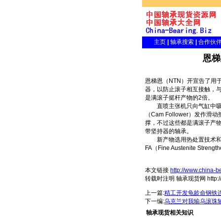
主页
|
轴承搜索
|
合作伙
恩梯
恩梯恩（NTN）开宣告了用于驱
器，以防止滚子相互接触，与
是满滚子挺杆产物的2倍。
直喷主张机只向气缸中吸入
（Cam Follower）
撑，不过这些都是满滚子产
带坚持器的轴承。
新产物选用热处置技术和F
FA（Fine Austenit
本文链接
http://www.china-
转载时注明 轴承现货网 http://www
上一篇:
精工开发龟龄命钢铁
下一编:
乌克兰对我输乌滚珠
轴承现货相关知识