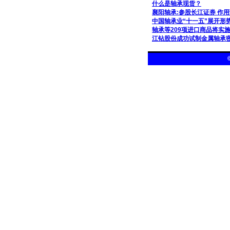
什么是轴承现货？
襄阳轴承:参股长江证券 作
中国轴承业“十一五”展开形
轴承等209项进口商品将实
江钻股份成功试制金属轴承