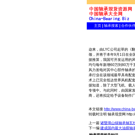
主页
|
轴承搜索
|
合作伙
迩来，由LYC公司起草的《
颈，并将于本年9月1日在全
据推算，我国可开发运用的风
均匀每年新增60万到80万千
风力发电对其中心部件轴承的
承行业在该领域最早具有配套
术上已完全抵达世界风机配
据知道，除了大型飞机、载人
专项中。与此同时，由国家
商，还将拟定给予设备制作
本文链接
http://www.china-b
转载时注明 轴承现货网 http://www
上一篇:
诸暨璜山镇轴承轴瓦
下一编:
建成国内最大油膜轴