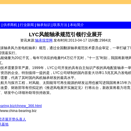
伴
|
供求商机
|
行业新闻
|
轴承知识
|
联系方法
|
本站简介
LYC风能轴承规范引领行业展开
资讯来源:
轴承现货网
发布时间:2013-04-17 访问数:2984次
翻滚轴承风力发电机轴承》规范，通过全国翻滚轴承规范技术委员会审定，一举打破了
国强逼实行。
能储量为20亿千瓦，每年可供应的电量约4万亿千瓦时，“十一五”时刻，我国将新增风
瓦。
技术需要异常严肃。1999年，LYC公司开发的具有自主知识产权的风电配套轴承一
资历的企业。特别值得一提的是，LYC公司研制的国内首套大功率1.5兆瓦风力发电
套需要，代表了其时国内风机轴承研发的最高水平。
航天与探月工程，对风能、太阳能等可再生能源的研发运用也被写进我国将来15年力
发改委、财政部等有些拟定的《推进风电展开实施定见》行将出台，新政策将着力培育
厂、研发中心详细补助等扶持政策。
earing.biz/chnew_366.html
.china-bearing.biz
经济展开势头喜人
承基地