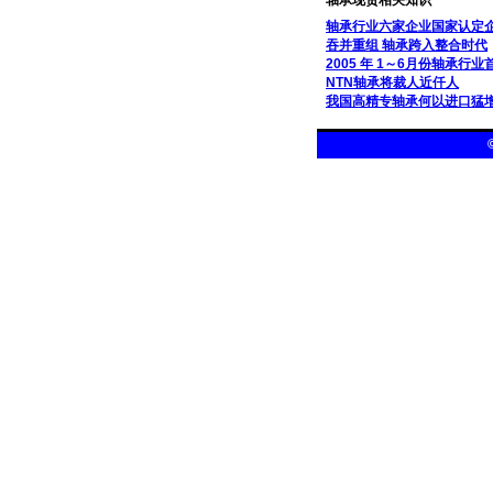
轴承现货相关知识
轴承行业六家企业国家认定
吞并重组 轴承跨入整合时代
2005 年 1～6月份轴承行
NTN轴承将裁人近仟人
我国高精专轴承何以进口猛