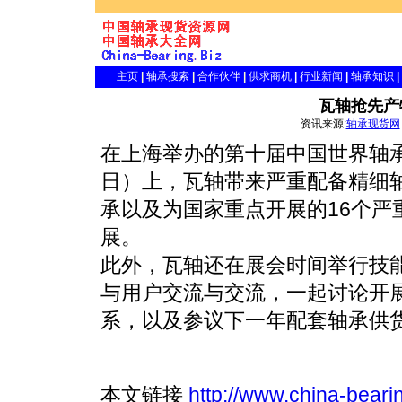
主页
|
轴承搜索
|
合作伙伴
|
供求商机
|
行业新闻
|
轴承知识
|
瓦轴抢先产
资讯来源:
轴承现货网
在上海举办的第十届中国世界轴承
日）上，瓦轴带来严重配备精细
承以及为国家重点开展的16个严
展。
此外，瓦轴还在展会时间举行技
与用户交流与交流，一起讨论开
系，以及参议下一年配套轴承供
本文链接
http://www.china-beari