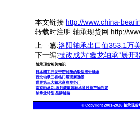
本文链接
http://www.china-bear
转载时注明 轴承现货网 http://www.ch
上一篇:
洛阳轴承出口值353.1万美
下一编:
技改成为“鑫龙轴承”展开
轴承现货相关知识
日本精工开发带密封圈的毂型滚针轴承
西北轴承三喜临门展现新远景
世界第三大轴承商在华办厂
南京轴承CL系列聚散器轴承通过新产物判定
轴承业转型,品牌铺路
© Copyright 2001-2026
轴承现货