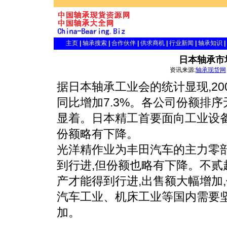
主页
|
轴承搜索
|
合作伙伴
|
供求商机
|
行业新闻
|
轴承知识
|
日本轴承市
资讯来源:
轴承现货网
据日本轴承工业会的统计显现,20
同比增加7.3%。各公司份额排序
显着。日本精工首要面向工业设备
份额略有下降。
光洋精作业为丰田汽车的主力零
到行进,但份额也略有下降。不贰
产才能得到行进,出售额大幅增加,
汽车工业、机床工业等国内需要
加。