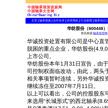
主页
|
轴承搜索
|
合作伙伴
|
供求商机
|
行业新闻
|
轴承知识
|
华纺股份（60044
资讯来源:
轴承现货网
华诚投资处置有限公司是中心直
脱困的重点企业，华纺股份(4.9,0.
上市公司。
华纺股份本年1月31日宣告，由
司控制权面临改动，由此，两头于
相关事项暂时连续，另外华诚投资
继续冻住至2007年7月11日。
以上可以看出，公司的控股股东可
来选用“长城形式”的西北轴承(8.69,