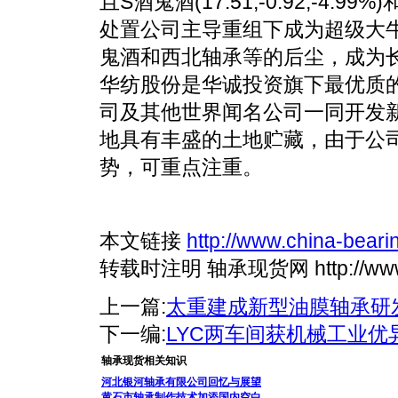
且S酒鬼酒(17.51,-0.92,-4.99
处置公司主导重组下成为超级大
鬼酒和西北轴承等的后尘，成为
华纺股份是华诚投资旗下最优质的
司及其他世界闻名公司一同开发
地具有丰盛的土地贮藏，由于公
势，可重点注重。
本文链接
http://www.china-bear
转载时注明 轴承现货网 http://www.ch
上一篇:
太重建成新型油膜轴承研
下一编:
LYC两车间获机械工业优
轴承现货相关知识
河北银河轴承有限公司回忆与展望
黄石市轴承制作技术加添国内空白