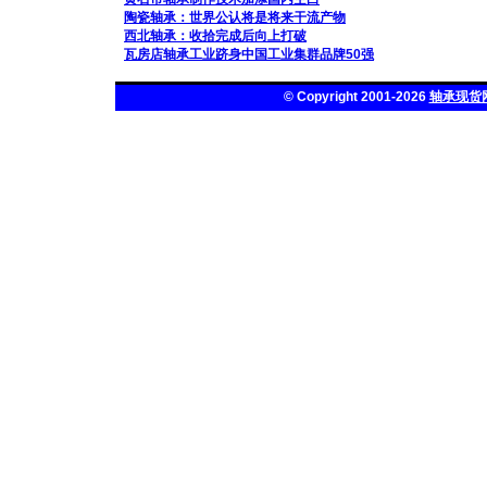
陶瓷轴承：世界公认将是将来干流产物
西北轴承：收拾完成后向上打破
瓦房店轴承工业跻身中国工业集群品牌50强
© Copyright 2001-2026
轴承现货